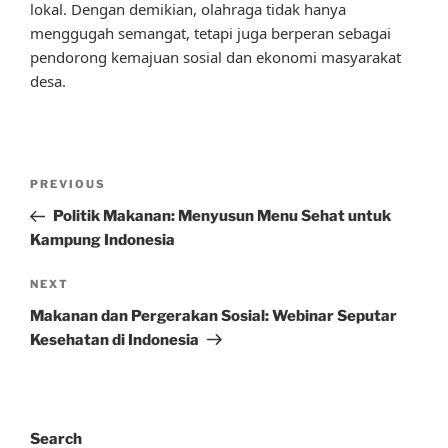
lokal. Dengan demikian, olahraga tidak hanya
menggugah semangat, tetapi juga berperan sebagai
pendorong kemajuan sosial dan ekonomi masyarakat
desa.
Post
Previous
PREVIOUS
navigation
Post
Politik Makanan: Menyusun Menu Sehat untuk
Kampung Indonesia
Next
NEXT
Post
Makanan dan Pergerakan Sosial: Webinar Seputar
Kesehatan di Indonesia
Search